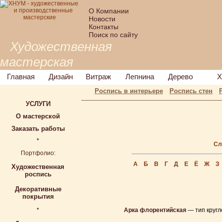
О Компании
Новости
Контакты
Поиск по сайту
Художественная
мастерская
Главная
Дизайн
Витраж
Лепнина
Дерево
Х
Роспись в интерьере
Роспись стен
УСЛУГИ
О мастерской
Заказать работы
*
Сл
Портфолио:
А
Б
В
Г
Д
Е
Ё
Ж
З
Художественная
роспись
Декоративные
покрытия
*
Арка флорентийская
— тип кругл