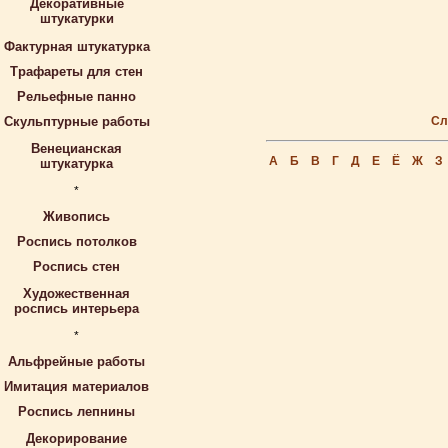
Декоративные
штукатурки
Фактурная штукатурка
Трафареты для стен
Рельефные панно
Скульптурные работы
Сл
Венецианская
А
Б
В
Г
Д
Е
Ё
Ж
З
штукатурка
*
Живопись
Роспись потолков
Роспись стен
Художественная
роспись интерьера
*
Альфрейные работы
Имитация материалов
Роспись лепнины
Декорирование