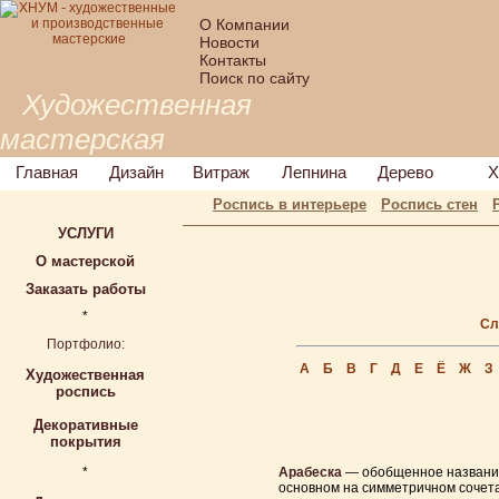
О Компании
Новости
Контакты
Поиск по сайту
Художественная
мастерская
Главная
Дизайн
Витраж
Лепнина
Дерево
Х
Роспись в интерьере
Роспись стен
УСЛУГИ
О мастерской
Заказать работы
*
Сл
Портфолио:
А
Б
В
Г
Д
Е
Ё
Ж
З
Художественная
роспись
Декоративные
покрытия
*
Арабеска
— обобщенное название 
основном на симметричном сочета