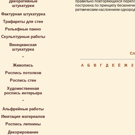
Декоративные
правильно повторяющихся перепле
штукатурки
построена по принципу бесконечн
ритмическим наслоением однород
Фактурная штукатурка
Трафареты для стен
Рельефные панно
Скульптурные работы
Венецианская
штукатурка
Сл
*
Живопись
А
Б
В
Г
Д
Е
Ё
Ж
З
Роспись потолков
Роспись стен
Художественная
роспись интерьера
*
Альфрейные работы
Имитация материалов
Роспись лепнины
Декорирование