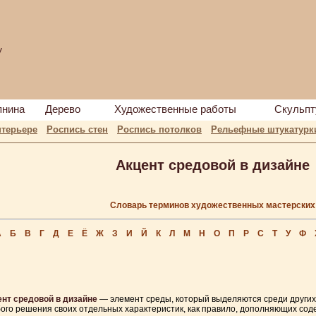
у
пнина
Дерево
Художественные работы
Скульпт
нтерьере
Роспись стен
Роспись потолков
Рельефные штукатурк
Акцент средовой в дизайне
Словарь терминов художественных мастерских
А
Б
В
Г
Д
Е
Ё
Ж
З
И
Й
К
Л
М
Н
О
П
Р
С
Т
У
Ф
ент средовой в дизайне
— элемент среды, который выделяются среди других
ого решения своих отдельных характеристик, как правило, дополняющих со