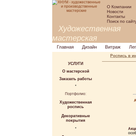
О Компании
Новости
Контакты
Поиск по сайт
Художественная
мастерская
Главная
Дизайн
Витраж
Ле
Роспись в и
УСЛУГИ
О мастерской
Заказать работы
*
Портфолио:
Художественная
роспись
Декоративные
покрытия
*
Акц
особ