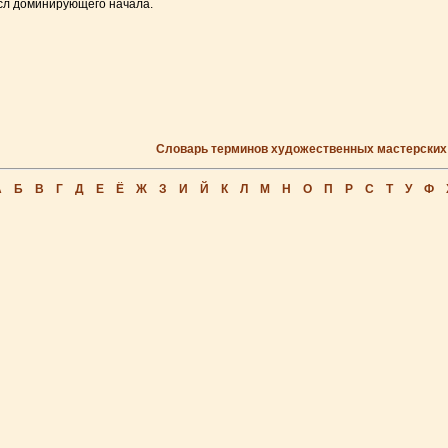
сл доминирующего начала.
Словарь терминов художественных мастерских
А
Б
В
Г
Д
Е
Ё
Ж
З
И
Й
К
Л
М
Н
О
П
Р
С
Т
У
Ф