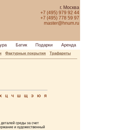
г. Москва
+7 (495) 979 92 44
+7 (495) 778 59 97
master@hnum.ru
ура
Батик
Подарки
Аренда
и
Фактурные покрытия
Трафареты
Х
Ц
Ч
Ш
Щ
Э
Ю
Я
 деталей среды за счет
держание и художественный