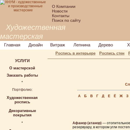
О Компании
Новости
Контакты
Поиск по сайту
Художественная
мастерская
Главная
Дизайн
Витраж
Лепнина
Дерево
Х
Роспись в интерьере
Роспись стен
УСЛУГИ
О мастерской
Заказать работы
*
Сл
Портфолио:
А
Б
В
Г
Д
Е
Ё
Ж
З
Художественная
роспись
Декоративные
покрытия
*
Афанор (атанор)
— отопительное 
резервуару, в котором угли постеп