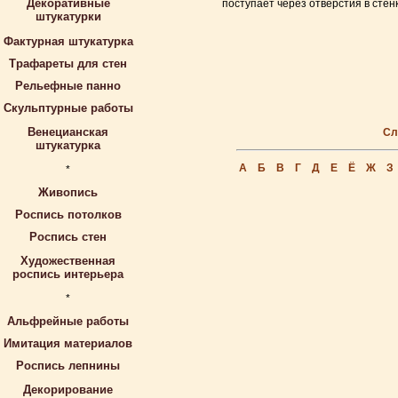
Декоративные
поступает через отверстия в стен
штукатурки
Фактурная штукатурка
Трафареты для стен
Рельефные панно
Скульптурные работы
Венецианская
Сл
штукатурка
А
Б
В
Г
Д
Е
Ё
Ж
З
*
Живопись
Роспись потолков
Роспись стен
Художественная
роспись интерьера
*
Альфрейные работы
Имитация материалов
Роспись лепнины
Декорирование