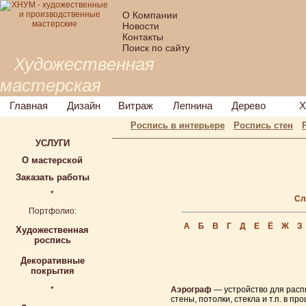
О Компании
Новости
Контакты
Поиск по сайту
Художественная
мастерская
Главная
Дизайн
Витраж
Лепнина
Дерево
Х
Роспись в интерьере
Роспись стен
УСЛУГИ
О мастерской
Заказать работы
*
Сл
Портфолио:
А
Б
В
Г
Д
Е
Ё
Ж
З
Художественная
роспись
Декоративные
покрытия
*
Аэрограф
— устройство для распы
стены, потолки, стекла и т.п. в 