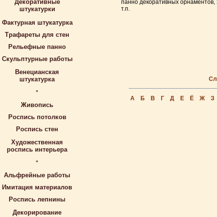
Декоративные
панно декоративных орнаментов, 
штукатурки
т.п.
Фактурная штукатурка
Трафареты для стен
Рельефные панно
Скульптурные работы
Венецианская
штукатурка
Сл
*
А
Б
В
Г
Д
Е
Ё
Ж
З
Живопись
Роспись потолков
Роспись стен
Художественная
роспись интерьера
*
Альфрейные работы
Имитация материалов
Роспись лепнины
Декорирование