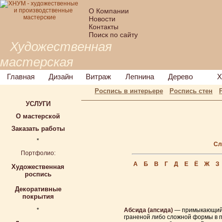
О Компании
Новости
Контакты
Поиск по сайту
Художественная
мастерская
Главная
Дизайн
Витраж
Лепнина
Дерево
Х
Роспись в интерьере
Роспись стен
УСЛУГИ
О мастерской
Заказать работы
*
Сл
Портфолио:
А
Б
В
Г
Д
Е
Ё
Ж
З
Художественная
роспись
Декоративные
покрытия
*
Абсида (апсида)
— примыкающий к
граненой либо сложной формы в п