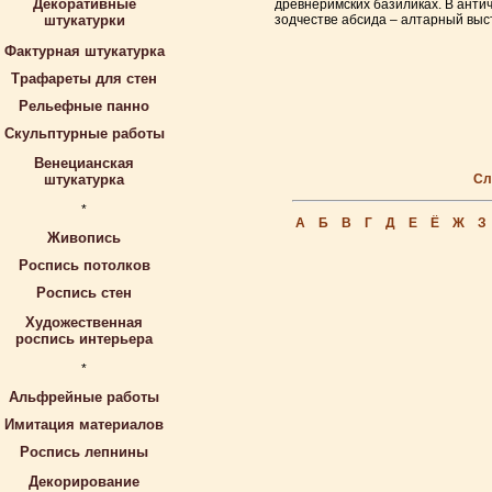
Декоративные
древнеримских базиликах. В анти
штукатурки
зодчестве абсида – алтарный выс
Фактурная штукатурка
Трафареты для стен
Рельефные панно
Скульптурные работы
Венецианская
штукатурка
Сл
*
А
Б
В
Г
Д
Е
Ё
Ж
З
Живопись
Роспись потолков
Роспись стен
Художественная
роспись интерьера
*
Альфрейные работы
Имитация материалов
Роспись лепнины
Декорирование