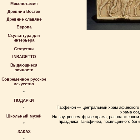
Месопотамия
Древний Восток
Древние славяне
Европа
Скульптура для
интерьера
Статуэтки
INBAGETTO
Выдающиеся
личности
Современное русское
искусство
*
ПОДАРКИ
Парфенон — центральный храм афинского 
*
храма соз
Школьный музей
На внутреннем фризе храма, расположенном з
праздника Панафинеи, посвящённого боги
*
ЗАКАЗ
*