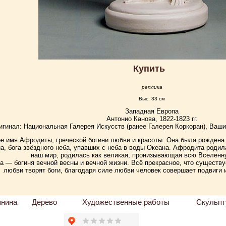
Купить
реплика
Выс. 33 см
Западная Европа
Антонио Канова, 1822-1823 гг.
игинал: Национальная Галерея Искусств (ранее Галерея Коркоран), Ваши
 имя Афродиты, греческой богини любви и красоты. Она была рождена 
на, бога звёздного неба, упавших с неба в воды Океана. Афродита роди
наш мир, родилась как великая, пронизывающая всю Вселенн
 — богиня вечной весны и вечной жизни. Всё прекрасное, что существ
любви творят боги, благодаря силе любви человек совершает подвиги 
пнина
Дерево
Художественные работы
Скульпт