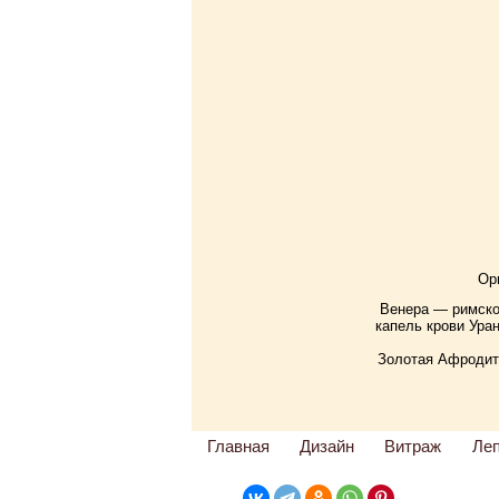
Ор
Венера — римское
капель крови Ура
Золотая Афродита
Главная
Дизайн
Витраж
Ле