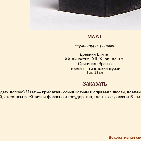
МААТ
скульптура, реплика
Древний Египет
XX династия. XII–XI вв. до н.э.
Оригинал: бронза
Берлин, Египетский музей
Выс. 13 см
Заказать
адать вопрос)
Маат — крылатая богиня истины и справедливости, вселен
й, стержнем всей жизни фараона и государства, где также должны были 
Декоративная ск