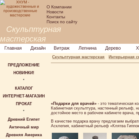
О Компании
Новости
Контакты
Поиск по сайту
Скульптурная
мастерская
Главная
Дизайн
Витраж
Лепнина
Дерево
Х
Скульптурная мастерская
Интерьерная с
ПРЕДЛОЖЕНИЕ
НОВИНКИ!
*
КАТАЛОГ
ИНТЕРНЕТ-МАГАЗИН
«Подарки для врачей»
- это тематическая к
ПРОКАТ
Кабинетная скульптура, настенный рельеф, 
*
достойное место в рабочем кабинете врача, п
Древний Египет
В качестве подарка врачу предлагаем выбрат
Асклепия, кабинетный рельеф «Клятва Гиппок
Античный мир
Древняя Америка