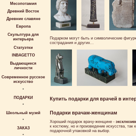
Месопотамия
Древний Восток
Древние славяне
Европа
Скульптура для
Подарком могут быть и символические фигурк
интерьера
сострадания и других...
Статуэтки
INBAGETTO
Выдающиеся
личности
Современное русское
искусство
*
ПОДАРКИ
Купить подарки для врачей в инт
*
Подарки врачам-женщинам
Школьный музей
*
Хороший подарок врачу-женщине -
эксклюзивн
к костюму, но и произведение искусства, та
ЗАКАЗ
подарочной упаковкой на выбор.
*