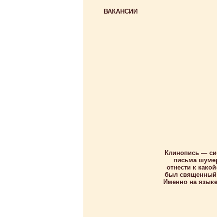
ВАКАНСИИ
Клинопись — си
письма шумер
отнести к како
был священный 
Именно на языке