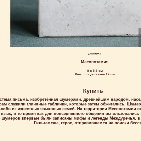
реплика
Месопотамия
8 х 5,5 см
Выс. с подставкой 12 см
Купить
стема письма, изобретённая шумерами, древнейшим народом, нас
ам служили глиняные таблички, которые затем обжигались. Шумерс
й-либо из известных языковых семей. На территории Месопотамии о
язык, в то время как для повседневного общения использовались 
 шумеров впервые были записаны мифы и легенды Междуречья, в 
Гильгамеше, герое, отправившемся на поиски бесс