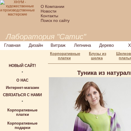
О Компании
Новости
Контакты
Поиск по сайту
Лаборатория "Сатис"
Главная
Дизайн
Витраж
Лепнина
Дерево
Х
Корпоративные
Блузы из
Шелко
платки
шелка
плать
НОВЫЙ САЙТ!
Туника из натурал
*
О НАС
Интернет-магазин
СВЯЗАТЬСЯ С НАМИ
*
Корпоративные
платки
Корпоративные
подарки