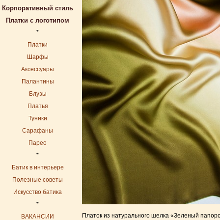
Корпоративный стиль
Платки с логотипом
*
Платки
Шарфы
Аксессуары
Палантины
Блузы
Платья
Туники
Сарафаны
Парео
*
Батик в интерьере
Полезные советы
Искусство батика
*
Платок из натурального шелка «Зеленый папорот
ВАКАНСИИ