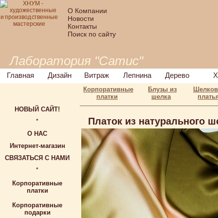
О Компании
Новости
Контакты
Поиск по сайту
Лаборатория "Сатис"
Главная
Дизайн
Витраж
Лепнина
Дерево
Х
Корпоративные
Блузы из
Шелко
платки
шелка
плать
НОВЫЙ САЙТ!
Платок из натурального ш
*
О НАС
Интернет-магазин
СВЯЗАТЬСЯ С НАМИ
*
Корпоративные
платки
Корпоративные
подарки